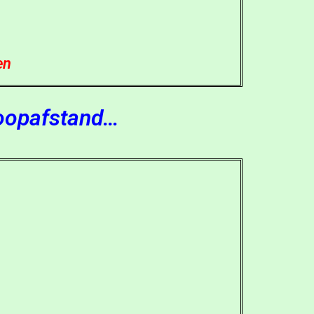
en
Loopafstand…