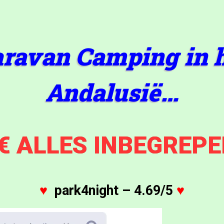
ravan Camping in h
Andalusië…
€ ALLES INBEGREPE
♥
park4night – 4.69/5
♥