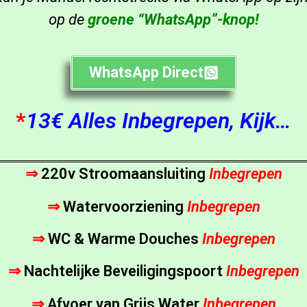
op de
groene “WhatsApp”-knop!
WhatsApp Direct
*
13€ Alles Inbegrepen, Kijk…
⇒
220v Stroomaansluiting
Inbegrepen
⇒
Watervoorziening
Inbegrepen
⇒
WC & Warme Douches
Inbegrepen
⇒
Nachtelijke Beveiligingspoort
Inbegrepen
⇒
Afvoer van Grijs Water
Inbegrepen