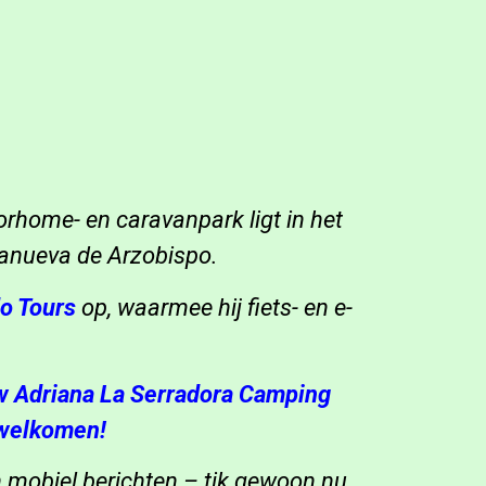
torhome- en caravanpark ligt in het
lanueva de Arzobispo.
o Tours
op, waarmee hij fiets- en e-
w Adriana La Serradora Camping
rwelkomen!
n mobiel berichten – tik gewoon nu