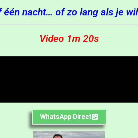
jf één nacht… of zo lang als je wi
Video 1m 20s
WhatsApp Direct