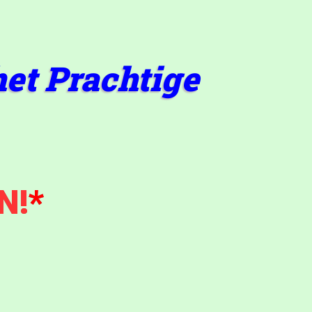
et Prachtige
N!
*